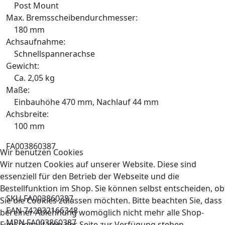
Post Mount
Max. Bremsscheibendurchmesser:
180 mm
Achsaufnahme:
Schnellspannerachse
Gewicht:
Ca. 2,05 kg
Maße:
Einbauhöhe 470 mm, Nachlauf 44 mm
Achsbreite:
100 mm
FA003860387
Wir benutzen Cookies
Wir nutzen Cookies auf unserer Website. Diese sind
essenziell für den Betrieb der Webseite und die
Bestellfunktion im Shop. Sie können selbst entscheiden, ob
SKU FA003860387
Sie die Cookies zulassen möchten. Bitte beachten Sie, dass
EAN 742832166348
bei einer Ablehnung womöglich nicht mehr alle Shop-
MPN FA003860387
Funktionalitäten der Seite zur Verfügung stehen.