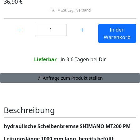
36,90 €
Versand
inkl. MwSt. zzgl.
Menge:
In den
Warenkorb
Lieferbar
- in 3-6 Tagen bei Dir
@ Anfrage zum Produkt stellen
Beschreibung
hydraulische Scheibenbremse SHIMANO MT200 PM
Leitungslänge 1000 mm lang, bereits befüllt,