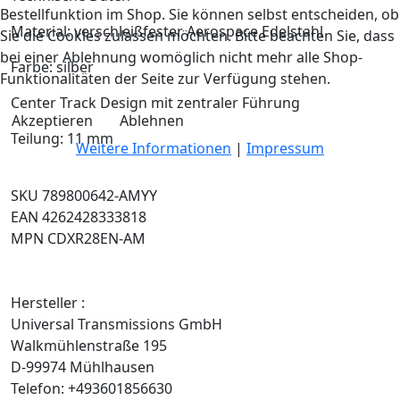
Bestellfunktion im Shop. Sie können selbst entscheiden, ob
Material: verschleißfester Aerospace Edelstahl
Sie die Cookies zulassen möchten. Bitte beachten Sie, dass
bei einer Ablehnung womöglich nicht mehr alle Shop-
Farbe: silber
Funktionalitäten der Seite zur Verfügung stehen.
Center Track Design mit zentraler Führung
Akzeptieren
Ablehnen
Teilung: 11 mm
Weitere Informationen
|
Impressum
SKU 789800642-AMYY
EAN 4262428333818
MPN CDXR28EN-AM
Hersteller :
Universal Transmissions GmbH
Walkmühlenstraße 195
D-99974 Mühlhausen
Telefon: +493601856630