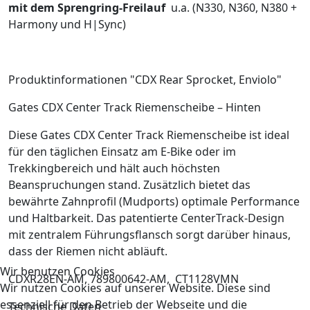
mit dem Sprengring-Freilauf
u.a. (N330, N360, N380 +
Harmony und H|Sync)
Produktinformationen "CDX Rear Sprocket, Enviolo"
Gates CDX Center Track Riemenscheibe – Hinten
Diese Gates CDX Center Track Riemenscheibe ist ideal
für den täglichen Einsatz am E-Bike oder im
Trekkingbereich und hält auch höchsten
Beanspruchungen stand. Zusätzlich bietet das
bewährte Zahnprofil (Mudports) optimale Performance
und Haltbarkeit. Das patentierte CenterTrack-Design
mit zentralem Führungsflansch sorgt darüber hinaus,
dass der Riemen nicht abläuft.
Wir benutzen Cookies
CDXR28EN-AM, 789800642-AM, CT1128VMN
Wir nutzen Cookies auf unserer Website. Diese sind
essenziell für den Betrieb der Webseite und die
Technische Daten