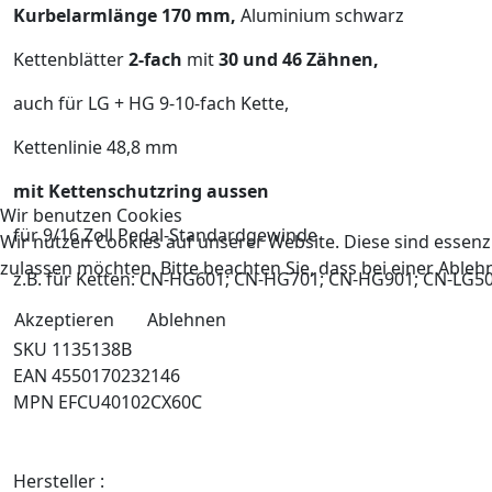
Kurbelarmlänge 170 mm,
Aluminium schwarz
Kettenblätter
2-fach
mit
30 und 46 Zähnen,
auch für LG + HG 9-10-fach Kette,
Kettenlinie 48,8 mm
mit Kettenschutzring aussen
Wir benutzen Cookies
für 9/16 Zoll Pedal-Standardgewinde
Wir nutzen Cookies auf unserer Website. Diese sind essenzi
zulassen möchten. Bitte beachten Sie, dass bei einer Able
z.B. für Ketten: CN-HG601; CN-HG701; CN-HG901; CN-LG5
Akzeptieren
Ablehnen
SKU 1135138B
EAN 4550170232146
MPN EFCU40102CX60C
Hersteller :