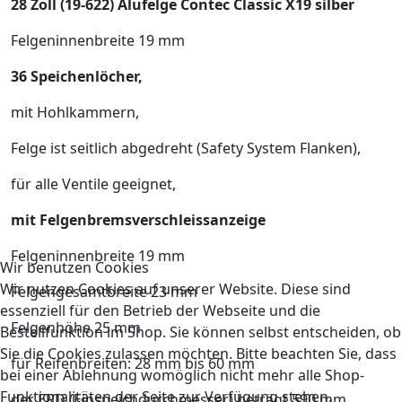
28 Zoll (19-622) Alufelge Contec Classic X19 silber
Felgeninnenbreite 19 mm
36 Speichenlöcher,
mit Hohlkammern,
Felge ist seitlich abgedreht (Safety System Flanken),
für alle Ventile geeignet,
mit Felgenbremsverschleissanzeige
Felgeninnenbreite 19 mm
Wir benutzen Cookies
Wir nutzen Cookies auf unserer Website. Diese sind
Felgengesamtbreite 23 mm
essenziell für den Betrieb der Webseite und die
Felgenhöhe 25 mm
Bestellfunktion im Shop. Sie können selbst entscheiden, ob
Sie die Cookies zulassen möchten. Bitte beachten Sie, dass
für Reifenbreiten: 28 mm bis 60 mm
bei einer Ablehnung womöglich nicht mehr alle Shop-
Funktionalitäten der Seite zur Verfügung stehen.
der ERD (Einspeichdurchmesser) beträgt 590 mm