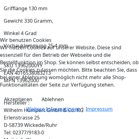
Grifflänge 130 mm
Gewicht 330 Gramm,
Winkel 4 Grad
Wir benutzen Cookies
Vorbauklemmung 25.4 mm
Wir nutzen Cookies auf unserer Website. Diese sind
essenziell für den Betrieb der Webseite und die
Bestellfunktion im Shop. Sie können selbst entscheiden, ob
SKU 13962000YY
Sie die Cookies zulassen möchten. Bitte beachten Sie, dass
EAN 4016538083213
bei einer Ablehnung womöglich nicht mehr alle Shop-
MPN 13962000
Funktionalitäten der Seite zur Verfügung stehen.
Akzeptieren
Ablehnen
Hersteller :
Weitere Informationen
|
Impressum
Wilhelm Humpert GmbH & Co. KG
Erlenstrasse 25
D-58739 Wickede/Ruhr
Tel: 02377/9183-0